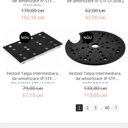
de amortizare IP-STF-
de amortizare IP-STF-D120/8-J
D215/8/2x
179,00 Lei
62,00 Lei
152,15 Lei
52,70 Lei
-15%
NOU
-15%
NOU
Festool Talpa intermediara,
Festool Talpa intermediara,
de amortizare IP-STF-
de amortizare IP-STF
80x133/12-STF LS130/2
D150/MJ2-5/2
79,00 Lei
133,00 Lei
67,15 Lei
113,05 Lei
1
2
3
40
...