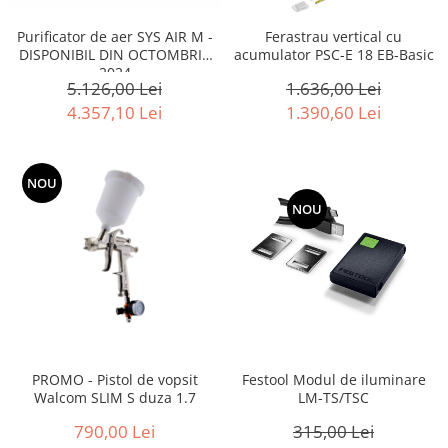
Accesorii pentru maşini
Cap de rindeluire
Purificator de aer SYS AIR M -
Ferastrau vertical cu
DISPONIBIL DIN OCTOMBRIE
acumulator PSC-E 18 EB-Basic
Cutit spirala
2024
Sistem de şine de ghidare
5.126,00 Lei
1.636,00 Lei
4.357,10 Lei
1.390,60 Lei
Alte accesorii
Buzunare
Menghine, cleme şi dispozitive de
NOU
prindere
Opritoare şi piese detaşabile
-15%
NOU
Seturi
Sine de ghidare
Slefuire
Abrazive
Accesorii acumulator
Accesorii pentru maşini
PROMO - Pistol de vopsit
Festool Modul de iluminare
Sistem de slefuit/polizat cu
Walcom SLIM S duza 1.7
LM-TS/TSC
diamant
790,00 Lei
315,00 Lei
Talpă de şlefuire şi paduri