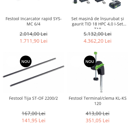
Festool Incarcator rapid SYS-
Set maşină de înşurubat şi
MC 6/4
gaurit TID 18 HPC 4,0 I-Set
T18
2.014,00 Lei
5.132,00 Lei
1.711,90 Lei
4.362,20 Lei
-15%
NOU
-15%
NOU
Festool Tija ST-OF 2200/2
Festool Terminal/clema KL-KS
120
167,00 Lei
413,00 Lei
141,95 Lei
351,05 Lei