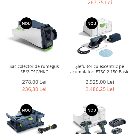
267,75 Lei
Îmbinare
Accesorii acumulator
Accesorii pentru conectare
-15%
NOU
-15%
NOU
Sac colector de rumegus
Şlefuitor cu excentric pe
SB/2-TSC/HKC
acumulatori ETSC 2 150 Basic
278,00 Lei
2.925,00 Lei
236,30 Lei
2.486,25 Lei
-15%
NOU
-15%
NOU