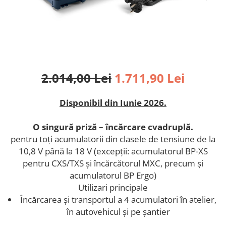
acumulatori
unghiular
Rindele
Accesorii acumulator
ROTEX slefuitor combinat
Capote de protecţie şi apărători de
aspirare
Slefuitoare cu excentric
Discuri abrazive (diamantate) de
SYS-PowerStation
tăiere
Echipamente
2.014,00 Lei
1.711,90 Lei
Agitare
Aparat de radio pentru şantier şi
Alte accesorii
difuzor Bluetooth®
Disponibil din Iunie 2026.
Tije de amestecator
Lampă de evidenţiere STL 450
Aplicarea cantului
Lampă de lucru
O singură priză – încărcare cvadruplă.
Proiector pentru construcţii
Adeziv
pentru toţi acumulatorii din clasele de tensiune de la
SYS-PowerStation
Alte accesorii
10,8 V până la 18 V (excepţii: acumulatorul BP-XS
Ferăstraie
pentru CXS/TXS şi încărcătorul MXC, precum şi
Aspirare
acumulatorul BP Ergo)
Circulare cu masa
Accesorii acumulator
Utilizari principale
Circulare cu sina
Extensii ale sistemului
Încărcarea şi transportul a 4 acumulatori în atelier,
Circulare portabile
Filtre si saci de filtrare
în autovehicul şi pe şantier
Ferastrau cu lant
Furtunuri de aspirare şi accesorii