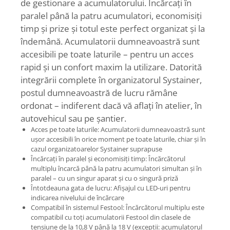
Accesorii pentru maşini
de gestionare a acumulatorului. Încărcaţi în
paralel până la patru acumulatori, economisiţi
Cap de rindeluire
timp şi prize şi totul este perfect organizat şi la
Cutit spirala
îndemână. Acumulatorii dumneavoastră sunt
Sistem de şine de ghidare
accesibili pe toate laturile – pentru un acces
Alte accesorii
rapid şi un confort maxim la utilizare. Datorită
Buzunare
integrării complete în organizatorul Systainer,
Menghine, cleme şi dispozitive de
postul dumneavoastră de lucru rămâne
prindere
ordonat – indiferent dacă vă aflaţi în atelier, în
Opritoare şi piese detaşabile
autovehicul sau pe şantier.
Seturi
Acces pe toate laturile: Acumulatorii dumneavoastră sunt
Sine de ghidare
uşor accesibili în orice moment pe toate laturile, chiar şi în
Slefuire
cazul organizatoarelor Systainer suprapuse
Încărcaţi în paralel şi economisiţi timp: Încărcătorul
Abrazive
multiplu încarcă până la patru acumulatori simultan şi în
Accesorii acumulator
paralel – cu un singur aparat şi cu o singură priză
Întotdeauna gata de lucru: Afişajul cu LED-uri pentru
Accesorii pentru maşini
indicarea nivelului de încărcare
Sistem de slefuit/polizat cu
Compatibil în sistemul Festool: Încărcătorul multiplu este
diamant
compatibil cu toţi acumulatorii Festool din clasele de
tensiune de la 10,8 V până la 18 V (excepţii: acumulatorul
Talpă de şlefuire şi paduri