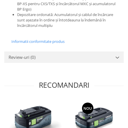
BP-XS pentru CXS/TXS şi încărcătorul MXC şi acumulatorul
Îmbinare
BP Ergo)
Depozitare ordonată: Acumulatorul şi cablul de încărcare
Accesorii acumulator
sunt aşezate în ordine şi întotdeauna la îndemână în
Accesorii pentru conectare
încărcătorul multiplu
Informatii conformitate produs
Review-uri
(0)
RECOMANDARI
-15%
-15%
NOU