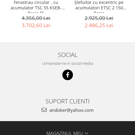
Ferastrau circular , cu
Şlefuitor cu excentric pe
acumulator TSC 55 KSEB-
acumulatori ETSC 2 150
Basic-FS
Basic
4.356,00 Lei
2.925,00 Lei
3.702,60 Lei
2.486,25 Lei
SOCIAL
Urmareste-ne in social media
SUPORT CLIENTI
andoker@yahoo.com
MAGAZINUL MEU