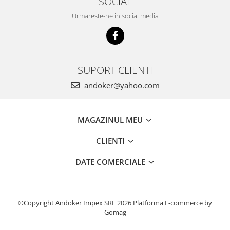
SOCIAL
Accesorii pentru maşini
Cap de rindeluire
Urmareste-ne in social media
Cutit spirala
Sistem de şine de ghidare
Alte accesorii
SUPORT CLIENTI
Buzunare
Menghine, cleme şi dispozitive de
andoker@yahoo.com
prindere
Opritoare şi piese detaşabile
MAGAZINUL MEU
Seturi
Sine de ghidare
CLIENTI
Slefuire
DATE COMERCIALE
Abrazive
Accesorii acumulator
Accesorii pentru maşini
©Copyright Andoker Impex SRL 2026
Platforma E-commerce by
Sistem de slefuit/polizat cu
Gomag
diamant
Talpă de şlefuire şi paduri