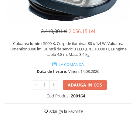
acumulatori
unghiular
Rindele
Accesorii acumulator
ROTEX slefuitor combinat
Capote de protecţie şi apărători de
aspirare
Slefuitoare cu excentric
2.419,00 Lei
2.056,15 Lei
Discuri abrazive (diamantate) de
SYS-PowerStation
tăiere
Echipamente
Culoarea luminii 5000 K, Corp de iluminat 80 x 1,4 W, Valoarea
Agitare
lumenilor 8000 lm, Durată de serviciu LED (L70) 10000 H, Lungime
Aparat de radio pentru şantier şi
cablu 4.8 m, Masa 3.4 kg
Alte accesorii
difuzor Bluetooth®
Tije de amestecator
LA COMANDA
Lampă de evidenţiere STL 450
Data de livrare:
Vineri, 14.08.2026
Aplicarea cantului
Lampă de lucru
Proiector pentru construcţii
Adeziv
ADAUGA IN COS
SYS-PowerStation
Alte accesorii
Cod Produs:
200164
Ferăstraie
Aspirare
Circulare cu masa
Accesorii acumulator
Adauga la Favorite
Circulare cu sina
Extensii ale sistemului
Circulare portabile
Filtre si saci de filtrare
Ferastrau cu lant
Furtunuri de aspirare şi accesorii