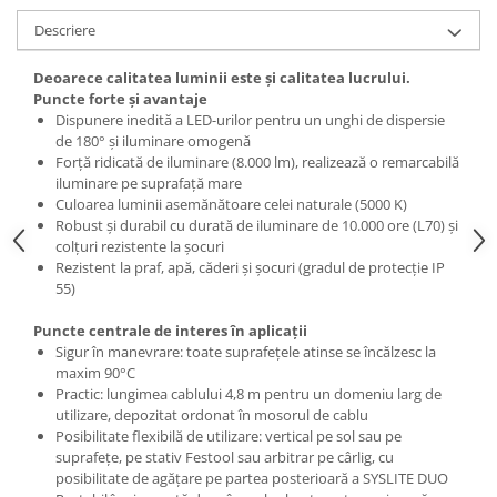
de curăţare
Ferastrau de retezat
Descriere
Ferăstraie
Ferastrau pendular
Ferastrau pentru plinte
Accesorii acumulator
Deoarece calitatea luminii este şi calitatea lucrului.
Frezare
Accesorii pentru maşini
Puncte forte şi avantaje
Dispunere inedită a LED-urilor pentru un unghi de dispersie
Mese de lucru cu pneuri din
Masini de frezat
de 180° şi iluminare omogenă
cauciuc şi mese de lucru
Masini de frezat muchii
Forţă ridicată de iluminare (8.000 lm), realizează o remarcabilă
Panze de ferastrau
Lucrari in pozitie stationara
iluminare pe suprafaţă mare
Sistem de şine de ghidare
Culoarea luminii asemănătoare celei naturale (5000 K)
Circulare cu masa
Robust şi durabil cu durată de iluminare de 10.000 ore (L70) şi
Frezare
Ferastrau de retezat
colţuri rezistente la şocuri
Accesorii acumulator pentru
Rezistent la praf, apă, căderi şi şocuri (gradul de protecţie IP
Ferastrau pentru plinte
maşinile de frezat muchii
55)
Masini de slefuit
Accesorii pentru maşini
Puncte centrale de interes în aplicaţii
ROTEX slefuitor combinat
Accesorii pentru maşinile de frezat
Sigur în manevrare: toate suprafeţele atinse se încălzesc la
Slefuitoare cu brat telescopic
muchii
maxim 90°C
Practic: lungimea cablului 4,8 m pentru un domeniu larg de
Slefuitoare cu excentric
Cuțite de freză
utilizare, depozitat ordonat în mosorul de cablu
Slefuitoare pneumatice
Şabloane de profilare şi dispozitive
Posibilitate flexibilă de utilizare: vertical pe sol sau pe
Şlefuitoare de renovare
Gaurire si insurubare
suprafeţe, pe stativ Festool sau arbitrar pe cârlig, cu
posibilitate de agăţare pe partea posterioară a SYSLITE DUO
Mașini de aplicat cant
Accesorii acumulator