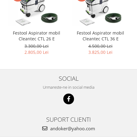
Accesorii pentru maşini
Cap de rindeluire
Cutit spirala
Sistem de şine de ghidare
Festool Aspirator mobil
Festool Aspirator mobil
Alte accesorii
Cleantec CTL 26 E
Cleantec CTL 36 E
Buzunare
3.300,00 Lei
4.500,00 Lei
Menghine, cleme şi dispozitive de
2.805,00 Lei
3.825,00 Lei
prindere
Opritoare şi piese detaşabile
Seturi
SOCIAL
Sine de ghidare
Urmareste-ne in social media
Slefuire
Abrazive
Accesorii acumulator
Accesorii pentru maşini
SUPORT CLIENTI
Sistem de slefuit/polizat cu
diamant
andoker@yahoo.com
Talpă de şlefuire şi paduri