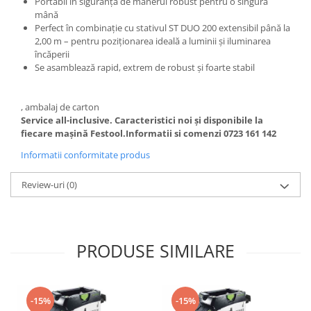
Portabil în siguranţă de mânerul robust pentru o singură
Mașini de găurit și înșurubat
Accesorii FastFix
mână
Perfect în combinaţie cu stativul ST DUO 200 extensibil până la
Accesorii pentru maşini
Ciocan rotopercutor
2,00 m – pentru poziţionarea ideală a luminii şi iluminarea
Biţi şi suporturi pentru biţi
Masini de gaurit si insurubat cu
încăperii
acumulatori
Capăt de burghiu
Se asamblează rapid, extrem de robust şi foarte stabil
Set maşină de înşurubat şi gaurit
Elemente de fixare
Montarea podelelor
Zencuitoare şi burghie teşitoare
, ambalaj de carton
Service all-inclusive. Caracteristici noi şi disponibile la
Lustruire
Ferastrau de retezat
fiecare maşină Festool.
Informatii si comenzi 0723 161 142
Ferastrau pentru plinte
Discuri de lustruit din burete
Informatii conformitate produs
Şlefuitoare de renovare
Lână de miel pentru lustruire
Rindele
Solutie de polisare
Review-uri
(0)
Tălpi suport de lustruire
Seturi de scule electrice
Oscilatoare
Accesorii acumulator
PRODUSE SIMILARE
Pânze de ferăstrău Multitool
Rindeluire
Accesorii acumulator
-15%
-15%