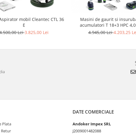
 Aspirator mobil Cleantec CTL 36
Masini de gaurit si insurub
E
acumulatori T 18+3 HPC 4,0 
4.500,00 Lei
3.825,00 Lei
4.945,00 Lei
4.203,25 Le
dia
DATE COMERCIALE
 Plata
Andoker Impex SRL
e Retur
J2009001482088