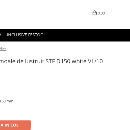
0,00
ALL-INCLUSIVE FESTOOL
lies
 moale de lustruit STF D150 white VL/10
u 150 mm
A IN COS