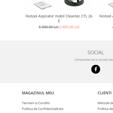
Mașini de găurit și înșurubat
Accesorii FastFix
Accesorii pentru maşini
Ciocan rotopercutor
Festool Aspirator mobil Cleantec CTL 26
Festool
Biţi şi suporturi pentru biţi
Masini de gaurit si insurubat cu
E
acumulatori
Capăt de burghiu
3.300,00 Lei
2.805,00 Lei
Set maşină de înşurubat şi gaurit
Elemente de fixare
Montarea podelelor
Zencuitoare şi burghie teşitoare
Lustruire
Ferastrau de retezat
SOCIAL
Ferastrau pentru plinte
Discuri de lustruit din burete
Şlefuitoare de renovare
Lână de miel pentru lustruire
Urmareste-ne in social me
Rindele
Solutie de polisare
Tălpi suport de lustruire
Seturi de scule electrice
Oscilatoare
Accesorii acumulator
MAGAZINUL MEU
CLIENTI
Pânze de ferăstrău Multitool
Rindeluire
Termeni si Conditii
Metode de
Accesorii acumulator
Politica de Confidentialitate
Politica d