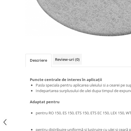
acumulatori
unghiular
Rindele
Accesorii acumulator
ROTEX slefuitor combinat
Capote de protecţie şi apărători de
aspirare
Slefuitoare cu excentric
Discuri abrazive (diamantate) de
SYS-PowerStation
tăiere
Echipamente
Agitare
Aparat de radio pentru şantier şi
Alte accesorii
difuzor Bluetooth®
Review-uri
(0)
Descriere
Tije de amestecator
Lampă de evidenţiere STL 450
Aplicarea cantului
Lampă de lucru
Proiector pentru construcţii
Adeziv
Puncte centrale de interes în aplicaţii
SYS-PowerStation
Pasla speciala pentru aplicarea uleiului si a cearei pe 
Alte accesorii
Indepartarea surplusului de ulei dupa timpul de expun
Ferăstraie
Aspirare
Circulare cu masa
Adaptat pentru
Accesorii acumulator
Circulare cu sina
Extensii ale sistemului
pentru RO 150, ES 150, ETS 150, ETS EC 150, LEX 150, W
Circulare portabile
Filtre si saci de filtrare
Ferastrau cu lant
Furtunuri de aspirare şi accesorii
pentru distribuire uniformă şi lustruire cu ulei şi cear