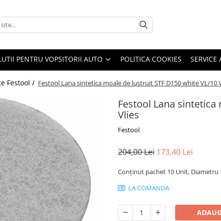
LUTII PENTRU VOPSITORII AUTO
POLITICA COOKIES
SERVICE 
e Festool /
Festool Lana sintetica moale de lustruit STF D150 white VL/10 V
Festool Lana sintetica
Vlies
Festool
204,00 Lei
173,40 Lei
Conţinut pachet 10 Unit, Diametr
LA COMANDA
ADAUG