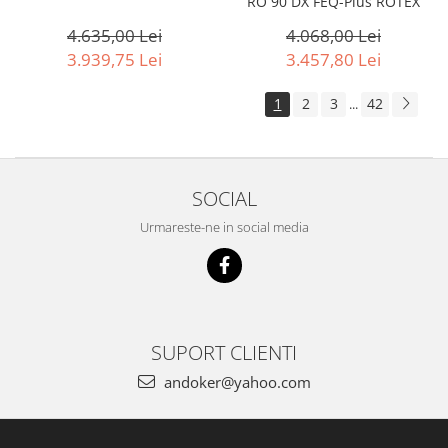
RO 90 DX FEQ-Plus ROTEX
4.635,00 Lei
4.068,00 Lei
3.939,75 Lei
3.457,80 Lei
1
2
3
42
...
SOCIAL
Urmareste-ne in social media
SUPORT CLIENTI
andoker@yahoo.com