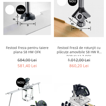
-15%
NOU
Îmbinare
-15%
NOU
Accesorii acumulator
Accesorii pentru conectare
Festool Freza pentru taiere
Festool Freză de rotunjit cu
plana S8 HW OFK
plăcuţe amovibile S8 HW R1
D28 KL12,7 OFK
684,00 Lei
1.012,00 Lei
581,40 Lei
860,20 Lei
-15%
NOU
-15%