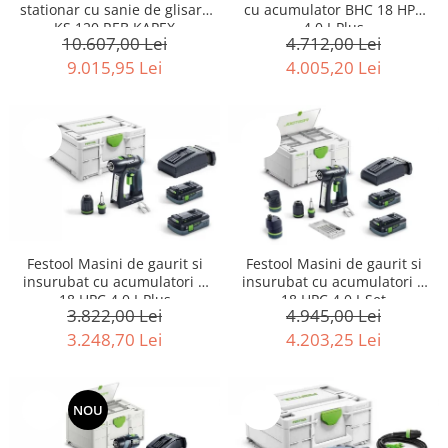
stationar cu sanie de glisare
cu acumulator BHC 18 HPC
KS 120 REB KAPEX
4,0 I-Plus
10.607,00 Lei
4.712,00 Lei
9.015,95 Lei
4.005,20 Lei
-15%
-15%
Festool Masini de gaurit si
Festool Masini de gaurit si
insurubat cu acumulatori C
insurubat cu acumulatori C
18 HPC 4,0 I-Plus
18 HPC 4,0 I-Set
3.822,00 Lei
4.945,00 Lei
3.248,70 Lei
4.203,25 Lei
-15%
NOU
-15%