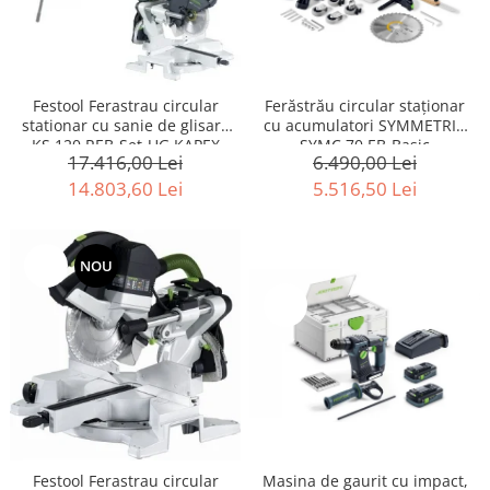
Festool Ferastrau circular
Ferăstrău circular staţionar
stationar cu sanie de glisare
cu acumulatori SYMMETRIC
KS 120 REB-Set-UG KAPEX
SYMC 70 EB-Basic
17.416,00 Lei
6.490,00 Lei
14.803,60 Lei
5.516,50 Lei
-15%
NOU
-15%
Festool Ferastrau circular
Masina de gaurit cu impact,