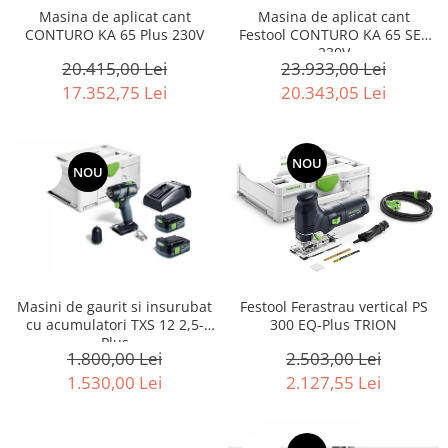
Accesorii pentru maşini
Masina de aplicat cant
Masina de aplicat cant
Cap de rindeluire
Festool CONTURO KA 65 SET
CONTURO KA 65 Plus 230V
230V
Cutit spirala
23.933,00 Lei
20.415,00 Lei
Sistem de şine de ghidare
20.343,05 Lei
17.352,75 Lei
Alte accesorii
Buzunare
-15%
NOU
Menghine, cleme şi dispozitive de
-15%
NOU
prindere
Opritoare şi piese detaşabile
Seturi
Sine de ghidare
Slefuire
Masini de gaurit si insurubat
Festool Ferastrau vertical PS
Abrazive
cu acumulatori TXS 12 2,5-
300 EQ-Plus TRION
Plus
Accesorii acumulator
1.800,00 Lei
2.503,00 Lei
Accesorii pentru maşini
1.530,00 Lei
2.127,55 Lei
Sistem de slefuit/polizat cu
diamant
Talpă de şlefuire şi paduri