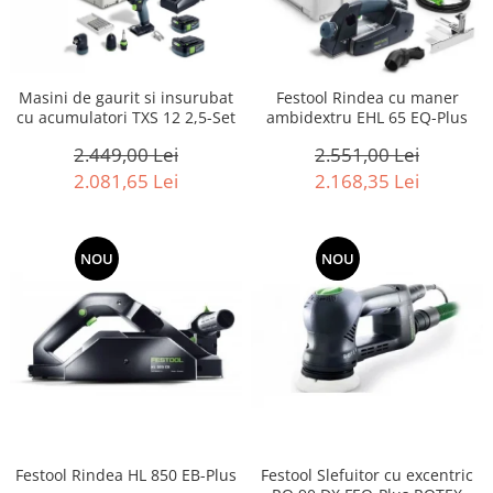
Masini de gaurit si insurubat
Festool Rindea cu maner
cu acumulatori TXS 12 2,5-Set
ambidextru EHL 65 EQ-Plus
2.449,00 Lei
2.551,00 Lei
2.081,65 Lei
2.168,35 Lei
-15%
NOU
-15%
NOU
Festool Rindea HL 850 EB-Plus
Festool Slefuitor cu excentric