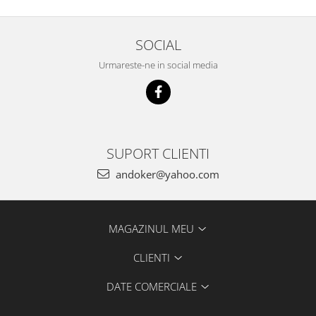
Accesorii pentru maşini
Cap de rindeluire
Cutit spirala
SOCIAL
Sistem de şine de ghidare
Urmareste-ne in social media
Alte accesorii
Buzunare
Menghine, cleme şi dispozitive de
prindere
Opritoare şi piese detaşabile
SUPORT CLIENTI
Seturi
andoker@yahoo.com
Sine de ghidare
Slefuire
Abrazive
MAGAZINUL MEU
Accesorii acumulator
CLIENTI
Accesorii pentru maşini
Sistem de slefuit/polizat cu
DATE COMERCIALE
diamant
Talpă de şlefuire şi paduri