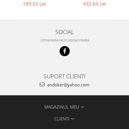
Accesorii pentru maşini
432,65 Lei
189,55 Lei
Cap de rindeluire
Cutit spirala
Sistem de şine de ghidare
SOCIAL
Alte accesorii
Buzunare
Urmareste-ne in social media
Menghine, cleme şi dispozitive de
prindere
Opritoare şi piese detaşabile
Seturi
SUPORT CLIENTI
Sine de ghidare
Slefuire
andoker@yahoo.com
Abrazive
Accesorii acumulator
Accesorii pentru maşini
MAGAZINUL MEU
Sistem de slefuit/polizat cu
CLIENTI
diamant
Talpă de şlefuire şi paduri