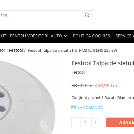
LUTII PENTRU VOPSITORII AUTO
POLITICA COOKIES
SERVICE 
orii Festool /
Festool Talpa de slefuit ST-STF-D215/8-LHS 225-SW
Festool Talpa de slefu
Festool
587,00 Lei
498,95 Lei
Conţinut pachet 1 Bucati, Diamet
LA COMANDA
ADAUG