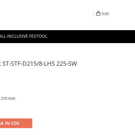
0,00
ALL-INCLUSIVE FESTOOL
it ST-STF-D215/8-LHS 225-SW
ru 215 mm
A IN COS