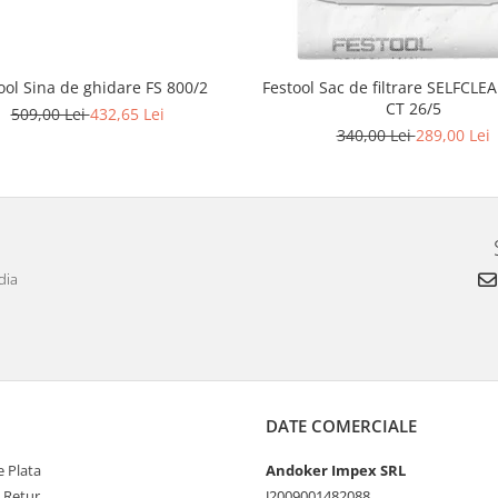
ool Sina de ghidare FS 800/2
Festool Sac de filtrare SELFCLEA
CT 26/5
509,00 Lei
432,65 Lei
340,00 Lei
289,00 Lei
dia
DATE COMERCIALE
 Plata
Andoker Impex SRL
e Retur
J2009001482088