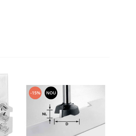
-15%
NOU
-15%