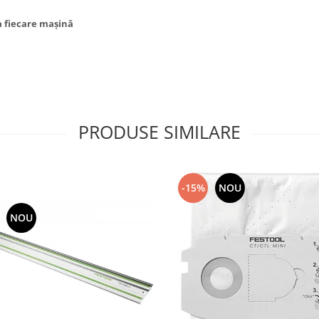
la fiecare maşină
PRODUSE SIMILARE
-15%
NOU
NOU