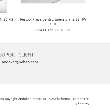
Festool Freza pentru taiere plana S8 HW
N SC FIS-
Festool 
OFK
amovibil
684,00 Lei
581,40 Lei
1
SUPORT CLIENTI
andoker@yahoo.com
©Copyright Andoker Impex SRL 2026
Platforma E-commerce
by Gomag