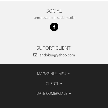
Accesorii pentru maşini
Cap de rindeluire
SOCIAL
Cutit spirala
Urmareste-ne in social media
Sistem de şine de ghidare
Alte accesorii
Buzunare
Menghine, cleme şi dispozitive de
prindere
SUPORT CLIENTI
Opritoare şi piese detaşabile
andoker@yahoo.com
Seturi
Sine de ghidare
Slefuire
MAGAZINUL MEU
Abrazive
Accesorii acumulator
CLIENTI
Accesorii pentru maşini
DATE COMERCIALE
Sistem de slefuit/polizat cu
diamant
Talpă de şlefuire şi paduri