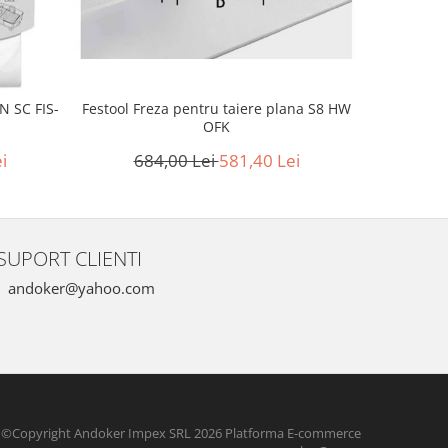
-15%
Festool Freza pentru taiere plana S8 HW
N SC FIS-
Festool 
OFK
amovibil
684,00 Lei
581,40 Lei
i
1.0
SUPORT CLIENTI
andoker@yahoo.com
©Copyright Andoker Impex SRL 2026
Platforma E-commerce