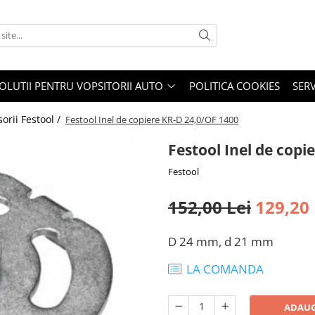
OLUTII PENTRU VOPSITORII AUTO
POLITICA COOKIES
SERV
orii Festool /
Festool Inel de copiere KR-D 24,0/OF 1400
Festool Inel de copi
Festool
152,00 Lei
129,20 
D 24 mm, d 21 mm
LA COMANDA
ADAUG