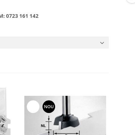
 0723 161 142
-15%
NOU