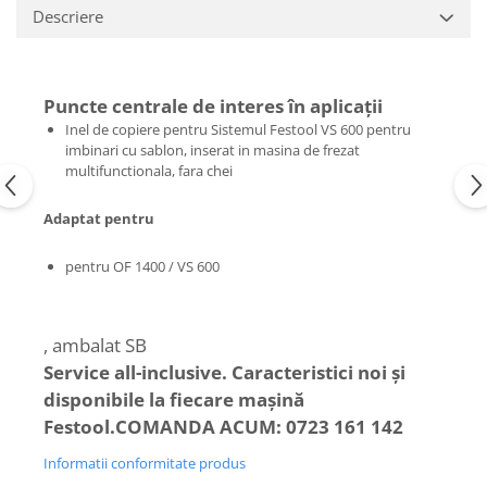
de curăţare
Ferastrau de retezat
Descriere
Ferăstraie
Ferastrau pendular
Ferastrau pentru plinte
Accesorii acumulator
Frezare
Accesorii pentru maşini
Puncte centrale de interes în aplicaţii
Mese de lucru cu pneuri din
Masini de frezat
Inel de copiere pentru Sistemul Festool VS 600 pentru
cauciuc şi mese de lucru
imbinari cu sablon, inserat in masina de frezat
Masini de frezat muchii
Panze de ferastrau
multifunctionala, fara chei
Lucrari in pozitie stationara
Sistem de şine de ghidare
Circulare cu masa
Adaptat pentru
Frezare
Ferastrau de retezat
Accesorii acumulator pentru
pentru OF 1400 / VS 600
Ferastrau pentru plinte
maşinile de frezat muchii
Masini de slefuit
Accesorii pentru maşini
ROTEX slefuitor combinat
Accesorii pentru maşinile de frezat
, ambalat SB
Slefuitoare cu brat telescopic
muchii
Service all-inclusive. Caracteristici noi şi
Slefuitoare cu excentric
Cuțite de freză
disponibile la fiecare maşină
Slefuitoare pneumatice
Şabloane de profilare şi dispozitive
Festool.
COMANDA ACUM: 0723 161 142
Şlefuitoare de renovare
Gaurire si insurubare
Informatii conformitate produs
Mașini de aplicat cant
Accesorii acumulator