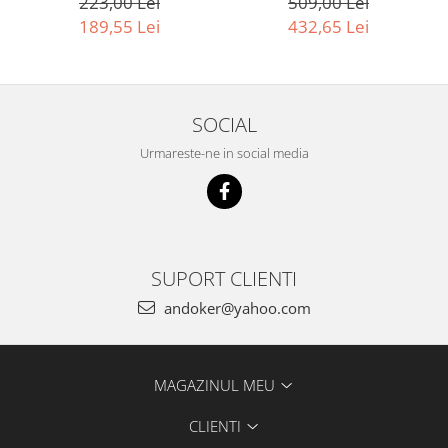
509,00 Lei
223,00 Lei
Accesorii pentru maşini
432,65 Lei
189,55 Lei
Cap de rindeluire
Cutit spirala
Sistem de şine de ghidare
Alte accesorii
SOCIAL
Buzunare
Urmareste-ne in social media
Menghine, cleme şi dispozitive de
prindere
Opritoare şi piese detaşabile
Seturi
Sine de ghidare
SUPORT CLIENTI
Slefuire
andoker@yahoo.com
Abrazive
Accesorii acumulator
Accesorii pentru maşini
MAGAZINUL MEU
Sistem de slefuit/polizat cu
diamant
CLIENTI
Talpă de şlefuire şi paduri