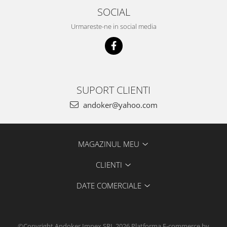
Accesorii pentru maşini
SOCIAL
Cap de rindeluire
Urmareste-ne in social media
Cutit spirala
Sistem de şine de ghidare
Alte accesorii
Buzunare
Menghine, cleme şi dispozitive de
SUPORT CLIENTI
prindere
andoker@yahoo.com
Opritoare şi piese detaşabile
Seturi
Sine de ghidare
MAGAZINUL MEU
Slefuire
Abrazive
CLIENTI
Accesorii acumulator
DATE COMERCIALE
Accesorii pentru maşini
Sistem de slefuit/polizat cu
diamant
Talpă de şlefuire şi paduri
©Copyright Andoker Impex SRL 2026
Platforma E-commerce by