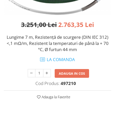
acumulatori
unghiular
Rindele
Accesorii acumulator
ROTEX slefuitor combinat
Capote de protecţie şi apărători de
aspirare
Slefuitoare cu excentric
3.251,00 Lei
2.763,35 Lei
Discuri abrazive (diamantate) de
SYS-PowerStation
tăiere
Echipamente
Lungime 7 m, Rezistenţă de scurgere (DIN IEC 312)
Agitare
<,1 mΩ/m, Rezistent la temperaturi de până la + 70
Aparat de radio pentru şantier şi
Alte accesorii
difuzor Bluetooth®
°C, Ø furtun 44 mm
Tije de amestecator
Lampă de evidenţiere STL 450
LA COMANDA
Aplicarea cantului
Lampă de lucru
Proiector pentru construcţii
Adeziv
ADAUGA IN COS
SYS-PowerStation
Alte accesorii
Ferăstraie
Aspirare
Cod Produs:
497210
Circulare cu masa
Accesorii acumulator
Circulare cu sina
Adauga la Favorite
Extensii ale sistemului
Circulare portabile
Filtre si saci de filtrare
Ferastrau cu lant
Furtunuri de aspirare şi accesorii