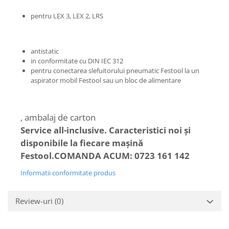
Mașini de găurit și înșurubat
Accesorii FastFix
pentru LEX 3, LEX 2, LRS
Accesorii pentru maşini
Ciocan rotopercutor
Biţi şi suporturi pentru biţi
Masini de gaurit si insurubat cu
acumulatori
Capăt de burghiu
antistatic
in conformitate cu DIN IEC 312
Set maşină de înşurubat şi gaurit
Elemente de fixare
pentru conectarea slefuitorului pneumatic Festool la un
Montarea podelelor
Zencuitoare şi burghie teşitoare
aspirator mobil Festool sau un bloc de alimentare
Lustruire
Ferastrau de retezat
Ferastrau pentru plinte
Discuri de lustruit din burete
, ambalaj de carton
Şlefuitoare de renovare
Lână de miel pentru lustruire
Service all-inclusive. Caracteristici noi şi
Rindele
Solutie de polisare
disponibile la fiecare maşină
Tălpi suport de lustruire
Seturi de scule electrice
Festool.
COMANDA ACUM: 0723 161 142
Oscilatoare
Informatii conformitate produs
Accesorii acumulator
Pânze de ferăstrău Multitool
Review-uri
(0)
Rindeluire
Accesorii acumulator