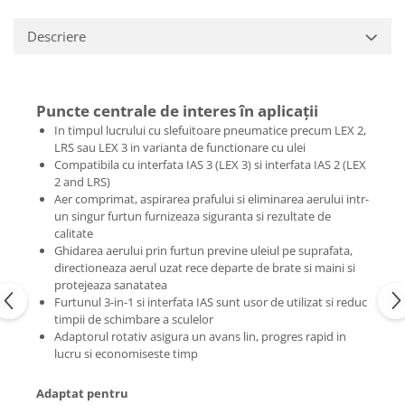
de curăţare
Ferastrau de retezat
Ferăstraie
Ferastrau pendular
Descriere
Ferastrau pentru plinte
Accesorii acumulator
Frezare
Accesorii pentru maşini
Mese de lucru cu pneuri din
Masini de frezat
Puncte centrale de interes în aplicaţii
cauciuc şi mese de lucru
Masini de frezat muchii
In timpul lucrului cu slefuitoare pneumatice precum LEX 2,
Panze de ferastrau
LRS sau LEX 3 in varianta de functionare cu ulei
Lucrari in pozitie stationara
Compatibila cu interfata IAS 3 (LEX 3) si interfata IAS 2 (LEX
Sistem de şine de ghidare
Circulare cu masa
2 and LRS)
Frezare
Aer comprimat, aspirarea prafului si eliminarea aerului intr-
Ferastrau de retezat
un singur furtun furnizeaza siguranta si rezultate de
Accesorii acumulator pentru
Ferastrau pentru plinte
calitate
maşinile de frezat muchii
Masini de slefuit
Ghidarea aerului prin furtun previne uleiul pe suprafata,
Accesorii pentru maşini
directioneaza aerul uzat rece departe de brate si maini si
ROTEX slefuitor combinat
Accesorii pentru maşinile de frezat
protejeaza sanatatea
Slefuitoare cu brat telescopic
muchii
Furtunul 3-in-1 si interfata IAS sunt usor de utilizat si reduc
timpii de schimbare a sculelor
Slefuitoare cu excentric
Cuțite de freză
Adaptorul rotativ asigura un avans lin, progres rapid in
Slefuitoare pneumatice
Şabloane de profilare şi dispozitive
lucru si economiseste timp
Şlefuitoare de renovare
Gaurire si insurubare
Mașini de aplicat cant
Adaptat pentru
Accesorii acumulator