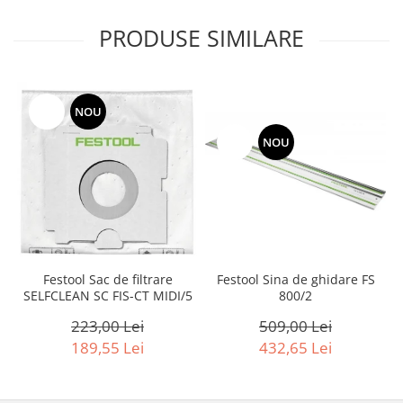
Accesorii pentru maşini
Cap de rindeluire
PRODUSE SIMILARE
Cutit spirala
Sistem de şine de ghidare
Alte accesorii
-15%
NOU
Buzunare
-15%
NOU
Menghine, cleme şi dispozitive de
prindere
Opritoare şi piese detaşabile
Seturi
Sine de ghidare
Slefuire
Festool Sina de ghidare FS
Festool Sac de filtrare
Abrazive
800/2
SELFCLEAN SC FIS-CT MIDI/5
Accesorii acumulator
509,00 Lei
223,00 Lei
Accesorii pentru maşini
432,65 Lei
189,55 Lei
Sistem de slefuit/polizat cu
diamant
Talpă de şlefuire şi paduri