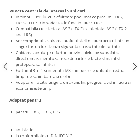
de curăţare
Ferastrau de retezat
Ferăstraie
Ferastrau pendular
Puncte centrale de interes în aplicaţii
In timpul lucrului cu slefuitoare pneumatice precum LEX 2,
Ferastrau pentru plinte
Accesorii acumulator
LRS sau LEX 3 in varianta de functionare cu ulei
Frezare
Accesorii pentru maşini
Compatibila cu interfata IAS 3 (LEX 3) si interfata IAS 2 (LEX 2
Mese de lucru cu pneuri din
and LRS)
Masini de frezat
Aer comprimat, aspirarea prafului si eliminarea aerului intr-un
cauciuc şi mese de lucru
Masini de frezat muchii
singur furtun furnizeaza siguranta si rezultate de calitate
Panze de ferastrau
Lucrari in pozitie stationara
Ghidarea aerului prin furtun previne uleiul pe suprafata,
Sistem de şine de ghidare
directioneaza aerul uzat rece departe de brate si maini si
Circulare cu masa
protejeaza sanatatea
Frezare
Ferastrau de retezat
Furtunul 3-in-1 si interfata IAS sunt usor de utilizat si reduc
Accesorii acumulator pentru
timpii de schimbare a sculelor
Ferastrau pentru plinte
maşinile de frezat muchii
Adaptorul rotativ asigura un avans lin, progres rapid in lucru si
Masini de slefuit
economiseste timp
Accesorii pentru maşini
ROTEX slefuitor combinat
Accesorii pentru maşinile de frezat
Adaptat pentru
Slefuitoare cu brat telescopic
muchii
Slefuitoare cu excentric
Cuțite de freză
pentru LEX 3, LEX 2, LRS
Slefuitoare pneumatice
Şabloane de profilare şi dispozitive
Şlefuitoare de renovare
Gaurire si insurubare
antistatic
in conformitate cu DIN IEC 312
Mașini de aplicat cant
Accesorii acumulator