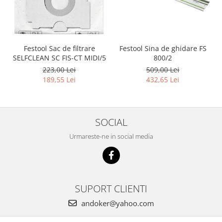
Accesorii pentru maşini
Cap de rindeluire
Cutit spirala
Sistem de şine de ghidare
Festool Sina de ghidare FS
Festool Sac de filtrare
Alte accesorii
800/2
SELFCLEAN SC FIS-CT MIDI/5
Buzunare
509,00 Lei
223,00 Lei
432,65 Lei
189,55 Lei
Menghine, cleme şi dispozitive de
prindere
Opritoare şi piese detaşabile
Seturi
SOCIAL
Sine de ghidare
Urmareste-ne in social media
Slefuire
Abrazive
Accesorii acumulator
Accesorii pentru maşini
SUPORT CLIENTI
Sistem de slefuit/polizat cu
andoker@yahoo.com
diamant
Talpă de şlefuire şi paduri