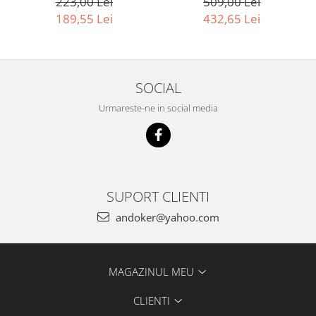
509,00 Lei
223,00 Lei
Accesorii pentru maşini
432,65 Lei
189,55 Lei
Cap de rindeluire
Cutit spirala
Sistem de şine de ghidare
Alte accesorii
SOCIAL
Buzunare
Urmareste-ne in social media
Menghine, cleme şi dispozitive de
prindere
Opritoare şi piese detaşabile
Seturi
Sine de ghidare
SUPORT CLIENTI
Slefuire
andoker@yahoo.com
Abrazive
Accesorii acumulator
Accesorii pentru maşini
MAGAZINUL MEU
Sistem de slefuit/polizat cu
diamant
CLIENTI
Talpă de şlefuire şi paduri