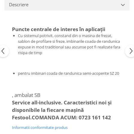
de curăţare
Ferastrau de retezat
Descriere
Ferăstraie
Ferastrau pendular
Ferastrau pentru plinte
Accesorii acumulator
Frezare
Accesorii pentru maşini
Puncte centrale de interes în aplicaţii
Mese de lucru cu pneuri din
Masini de frezat
Cu sistemul potrivit, constand din o masina de frezat,
cauciuc şi mese de lucru
sablon de profilare si freze, imbinarile coada de randunica
Masini de frezat muchii
Panze de ferastrau
expuse in mod traditional sau ascunse pot fi realizate fara
Lucrari in pozitie stationara
risipa de timp
Sistem de şine de ghidare
Circulare cu masa
Frezare
Ferastrau de retezat
Accesorii acumulator pentru
pentru imbinari coada de randunica semi-acoperite SZ 20
Ferastrau pentru plinte
maşinile de frezat muchii
Masini de slefuit
Accesorii pentru maşini
ROTEX slefuitor combinat
Accesorii pentru maşinile de frezat
, ambalat SB
Slefuitoare cu brat telescopic
muchii
Service all-inclusive. Caracteristici noi şi
Slefuitoare cu excentric
Cuțite de freză
disponibile la fiecare maşină
Slefuitoare pneumatice
Şabloane de profilare şi dispozitive
Festool.
COMANDA ACUM: 0723 161 142
Şlefuitoare de renovare
Gaurire si insurubare
Informatii conformitate produs
Mașini de aplicat cant
Accesorii acumulator