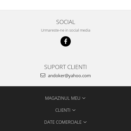
Accesorii pentru maşini
Cap de rindeluire
Cutit spirala
SOCIAL
Sistem de şine de ghidare
Urmareste-ne in social media
Alte accesorii
Buzunare
Menghine, cleme şi dispozitive de
prindere
Opritoare şi piese detaşabile
SUPORT CLIENTI
Seturi
andoker@yahoo.com
Sine de ghidare
Slefuire
Abrazive
MAGAZINUL MEU
Accesorii acumulator
Accesorii pentru maşini
CLIENTI
Sistem de slefuit/polizat cu
diamant
DATE COMERCIALE
Talpă de şlefuire şi paduri