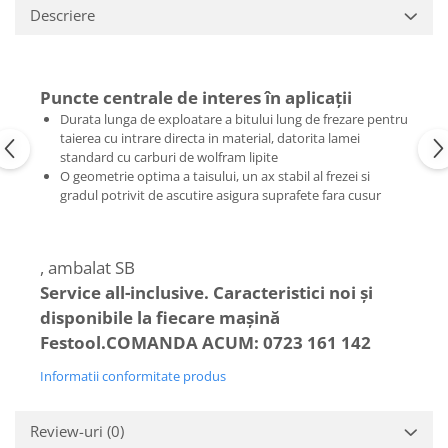
de curăţare
Ferastrau de retezat
Descriere
Ferăstraie
Ferastrau pendular
Ferastrau pentru plinte
Accesorii acumulator
Frezare
Accesorii pentru maşini
Puncte centrale de interes în aplicaţii
Mese de lucru cu pneuri din
Masini de frezat
Durata lunga de exploatare a bitului lung de frezare pentru
cauciuc şi mese de lucru
taierea cu intrare directa in material, datorita lamei
Masini de frezat muchii
Panze de ferastrau
standard cu carburi de wolfram lipite
Lucrari in pozitie stationara
O geometrie optima a taisului, un ax stabil al frezei si
Sistem de şine de ghidare
gradul potrivit de ascutire asigura suprafete fara cusur
Circulare cu masa
Frezare
Ferastrau de retezat
Accesorii acumulator pentru
Ferastrau pentru plinte
maşinile de frezat muchii
, ambalat SB
Masini de slefuit
Accesorii pentru maşini
Service all-inclusive. Caracteristici noi şi
ROTEX slefuitor combinat
Accesorii pentru maşinile de frezat
disponibile la fiecare maşină
Slefuitoare cu brat telescopic
muchii
Festool.
COMANDA ACUM: 0723 161 142
Slefuitoare cu excentric
Cuțite de freză
Informatii conformitate produs
Slefuitoare pneumatice
Şabloane de profilare şi dispozitive
Şlefuitoare de renovare
Gaurire si insurubare
Review-uri
(0)
Mașini de aplicat cant
Accesorii acumulator