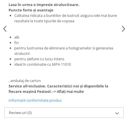
de curăţare
Ferastrau de retezat
Lasa în urma o impresie stralucitoare.
Ferăstraie
Ferastrau pendular
Puncte forte şi avantaje
Calitatea ridicata a buretilor de lustruit asigura cele mai bune
Ferastrau pentru plinte
Accesorii acumulator
rezultate la toate tipurile de vopsea
Frezare
Accesorii pentru maşini
Mese de lucru cu pneuri din
Masini de frezat
alb
cauciuc şi mese de lucru
Masini de frezat muchii
fin
Panze de ferastrau
Lucrari in pozitie stationara
pentru lustruirea de eliminare a hologramelor si generarea
Sistem de şine de ghidare
stralucirii
Circulare cu masa
pentru şlefuire cu luciu intens
Frezare
Ferastrau de retezat
ideal în combinatie cu MPA 11010
Accesorii acumulator pentru
Ferastrau pentru plinte
maşinile de frezat muchii
Masini de slefuit
, ambalaj de carton
Accesorii pentru maşini
Service all-inclusive. Caracteristici noi şi disponibile la
ROTEX slefuitor combinat
Accesorii pentru maşinile de frezat
fiecare maşină Festool.
--> Aflaţi mai multe
Slefuitoare cu brat telescopic
muchii
Informatii conformitate produs
Slefuitoare cu excentric
Cuțite de freză
Slefuitoare pneumatice
Şabloane de profilare şi dispozitive
Review-uri
(0)
Şlefuitoare de renovare
Gaurire si insurubare
Mașini de aplicat cant
Accesorii acumulator