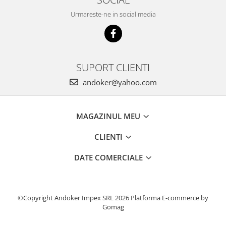
Accesorii pentru maşini
Cap de rindeluire
Urmareste-ne in social media
Cutit spirala
Sistem de şine de ghidare
Alte accesorii
SUPORT CLIENTI
Buzunare
andoker@yahoo.com
Menghine, cleme şi dispozitive de
prindere
Opritoare şi piese detaşabile
MAGAZINUL MEU
Seturi
Sine de ghidare
CLIENTI
Slefuire
DATE COMERCIALE
Abrazive
Accesorii acumulator
Accesorii pentru maşini
©Copyright Andoker Impex SRL 2026
Platforma E-commerce by
Sistem de slefuit/polizat cu
Gomag
diamant
Talpă de şlefuire şi paduri