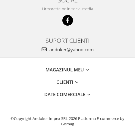
SOCIAL
Accesorii pentru maşini
Cap de rindeluire
Urmareste-ne in social media
Cutit spirala
Sistem de şine de ghidare
Alte accesorii
SUPORT CLIENTI
Buzunare
Menghine, cleme şi dispozitive de
andoker@yahoo.com
prindere
Opritoare şi piese detaşabile
MAGAZINUL MEU
Seturi
Sine de ghidare
CLIENTI
Slefuire
DATE COMERCIALE
Abrazive
Accesorii acumulator
Accesorii pentru maşini
©Copyright Andoker Impex SRL 2026
Platforma E-commerce by
Sistem de slefuit/polizat cu
Gomag
diamant
Talpă de şlefuire şi paduri