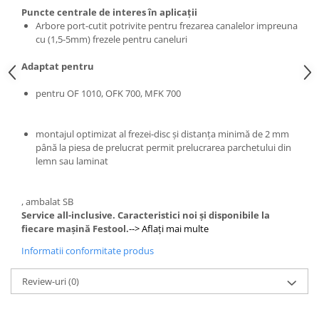
de curăţare
Ferastrau de retezat
Puncte centrale de interes în aplicaţii
Ferăstraie
Ferastrau pendular
Arbore port-cutit potrivite pentru frezarea canalelor impreuna
cu (1,5-5mm) frezele pentru caneluri
Ferastrau pentru plinte
Accesorii acumulator
Frezare
Accesorii pentru maşini
Adaptat pentru
Mese de lucru cu pneuri din
Masini de frezat
cauciuc şi mese de lucru
pentru OF 1010, OFK 700, MFK 700
Masini de frezat muchii
Panze de ferastrau
Lucrari in pozitie stationara
Sistem de şine de ghidare
montajul optimizat al frezei-disc şi distanţa minimă de 2 mm
Circulare cu masa
până la piesa de prelucrat permit prelucrarea parchetului din
Frezare
Ferastrau de retezat
lemn sau laminat
Accesorii acumulator pentru
Ferastrau pentru plinte
maşinile de frezat muchii
Masini de slefuit
, ambalat SB
Accesorii pentru maşini
Service all-inclusive. Caracteristici noi şi disponibile la
ROTEX slefuitor combinat
Accesorii pentru maşinile de frezat
fiecare maşină Festool.
--> Aflaţi mai multe
Slefuitoare cu brat telescopic
muchii
Informatii conformitate produs
Slefuitoare cu excentric
Cuțite de freză
Slefuitoare pneumatice
Şabloane de profilare şi dispozitive
Review-uri
(0)
Şlefuitoare de renovare
Gaurire si insurubare
Mașini de aplicat cant
Accesorii acumulator