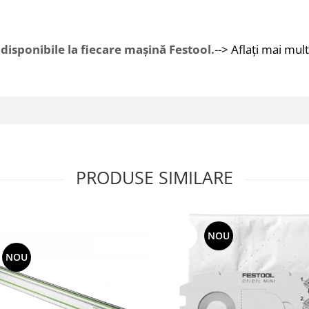
i disponibile la fiecare maşină Festool.
--> Aflaţi mai mul
PRODUSE SIMILARE
-15%
NOU
NOU