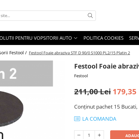
OLUTII PENTRU VOPSITORII AUTO
POLITICA COOKIES
SERV
orii Festool /
Festool Foaie abraziva STF D 90/0 S1000 PL2/15 Platin 2
Festool Foaie abrazi
Festool
211,00 Lei
179,35 
Conţinut pachet 15 Bucati
LA COMANDA
ADAUG