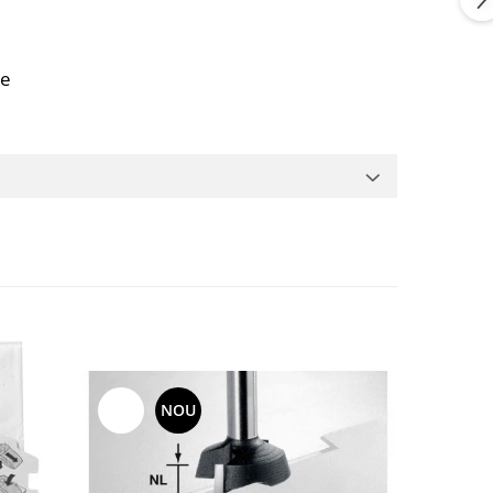
te
-15%
NOU