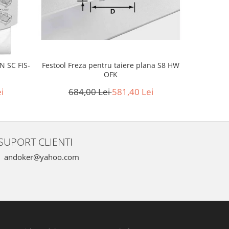
-15%
Festool Freza pentru taiere plana S8 HW
N SC FIS-
Festool 
OFK
amovibil
684,00 Lei
581,40 Lei
i
1.0
SUPORT CLIENTI
andoker@yahoo.com