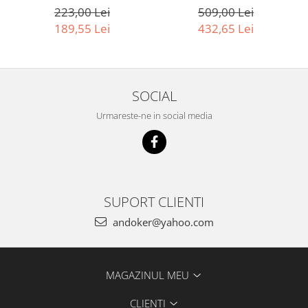
Accesorii pentru maşini
509,00 Lei
223,00 Lei
Cap de rindeluire
432,65 Lei
189,55 Lei
Cutit spirala
Sistem de şine de ghidare
Alte accesorii
SOCIAL
Buzunare
Menghine, cleme şi dispozitive de
Urmareste-ne in social media
prindere
Opritoare şi piese detaşabile
Seturi
Sine de ghidare
Slefuire
SUPORT CLIENTI
Abrazive
andoker@yahoo.com
Accesorii acumulator
Accesorii pentru maşini
Sistem de slefuit/polizat cu
MAGAZINUL MEU
diamant
CLIENTI
Talpă de şlefuire şi paduri