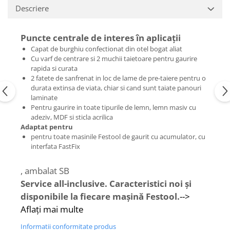
de curăţare
Ferastrau de retezat
Descriere
Ferăstraie
Ferastrau pendular
Ferastrau pentru plinte
Accesorii acumulator
Puncte centrale de interes în aplicaţii
Frezare
Accesorii pentru maşini
Capat de burghiu confectionat din otel bogat aliat
Mese de lucru cu pneuri din
Masini de frezat
Cu varf de centrare si 2 muchii taietoare pentru gaurire
cauciuc şi mese de lucru
rapida si curata
Masini de frezat muchii
2 fatete de sanfrenat in loc de lame de pre-taiere pentru o
Panze de ferastrau
Lucrari in pozitie stationara
durata extinsa de viata, chiar si cand sunt taiate panouri
Sistem de şine de ghidare
laminate
Circulare cu masa
Frezare
Pentru gaurire in toate tipurile de lemn, lemn masiv cu
Ferastrau de retezat
adeziv, MDF si sticla acrilica
Accesorii acumulator pentru
Adaptat pentru
Ferastrau pentru plinte
maşinile de frezat muchii
pentru toate masinile Festool de gaurit cu acumulator, cu
Masini de slefuit
interfata FastFix
Accesorii pentru maşini
ROTEX slefuitor combinat
Accesorii pentru maşinile de frezat
, ambalat SB
Slefuitoare cu brat telescopic
muchii
Service all-inclusive. Caracteristici noi şi
Slefuitoare cu excentric
Cuțite de freză
disponibile la fiecare maşină Festool.
-->
Slefuitoare pneumatice
Şabloane de profilare şi dispozitive
Aflaţi mai multe
Şlefuitoare de renovare
Gaurire si insurubare
Mașini de aplicat cant
Accesorii acumulator
Informatii conformitate produs