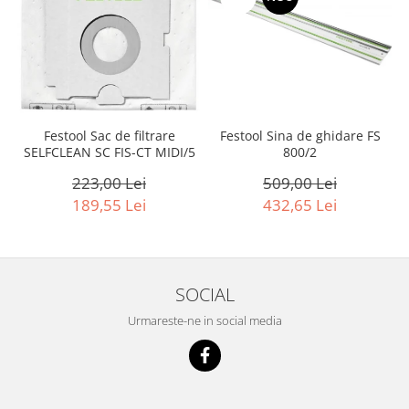
Accesorii pentru maşini
Cap de rindeluire
Cutit spirala
Sistem de şine de ghidare
Alte accesorii
Buzunare
Festool Sina de ghidare FS
Festool Sac de filtrare
Menghine, cleme şi dispozitive de
800/2
SELFCLEAN SC FIS-CT MIDI/5
prindere
509,00 Lei
223,00 Lei
Opritoare şi piese detaşabile
432,65 Lei
189,55 Lei
Seturi
Sine de ghidare
Slefuire
SOCIAL
Abrazive
Accesorii acumulator
Urmareste-ne in social media
Accesorii pentru maşini
Sistem de slefuit/polizat cu
diamant
Talpă de şlefuire şi paduri