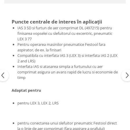
de curăţare
Ferastrau de retezat
Ferăstraie
Ferastrau pendular
Ferastrau pentru plinte
Accesorii acumulator
Puncte centrale de interes în aplicaţii
Frezare
Accesorii pentru maşini
IAS 3 SD si furtun de aer comprimat DL (497215) pentru
Mese de lucru cu pneuri din
Masini de frezat
finisarea vopselei cu slefuitorul cu excentric, pneumatic
cauciuc şi mese de lucru
LEX 3 77
Masini de frezat muchii
Pentru operarea masinilor pneumatice Festool fara
Panze de ferastrau
Lucrari in pozitie stationara
aspirator, de ex. la finisari
Sistem de şine de ghidare
Compatibila cu interfata IAS 3 (LEX 3) si interfata IAS 2 (LEX
Circulare cu masa
Frezare
2 and LRS)
Ferastrau de retezat
Interfata IAS si atasarea simpla a furtunului cu aer
Accesorii acumulator pentru
Ferastrau pentru plinte
comprimat asigura un avans rapid de lucru si economie de
maşinile de frezat muchii
timp
Masini de slefuit
Accesorii pentru maşini
ROTEX slefuitor combinat
Adaptat pentru
Accesorii pentru maşinile de frezat
Slefuitoare cu brat telescopic
muchii
pentru LEX 3, LEX 2, LRS
Slefuitoare cu excentric
Cuțite de freză
Slefuitoare pneumatice
Şabloane de profilare şi dispozitive
Şlefuitoare de renovare
Gaurire si insurubare
pentru conectarea unui slefuitor pneumatic Festool direct
Mașini de aplicat cant
Accesorii acumulator
la o linie de aer comprimat (fara aspirare a prafului)